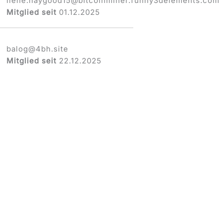
ilene.haygood15@bitcoinminer.funny3deleme
nts.com
Mitglied seit
01.12.2025
balog@4bh
.site
Mitglied seit
22.12.2025