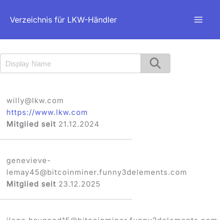
Zum
Verzeichnis für LKW-Händler
Inhalt
springen
willy@lkw.co
m
https://www.lkw.com
Mitglied seit
21.12.2024
genevieve-
lemay45@bitcoinminer.funny3d
elements.com
Mitglied seit
23.12.2025